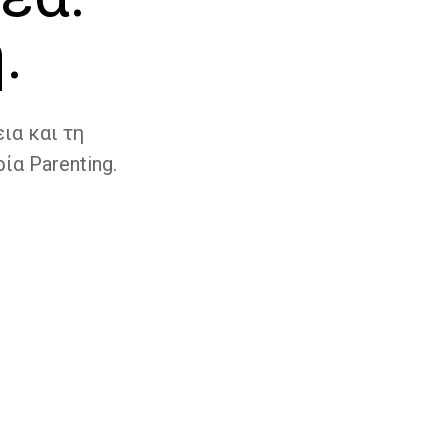
.
ια και τη
ία Parenting.