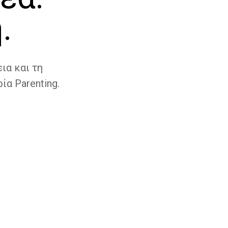
.
ια και τη
ία Parenting.