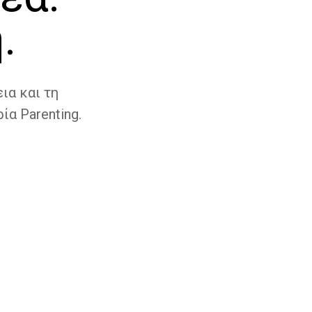
.
ια και τη
ία Parenting.