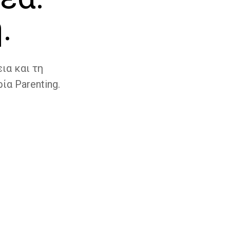
.
ια και τη
ία Parenting.