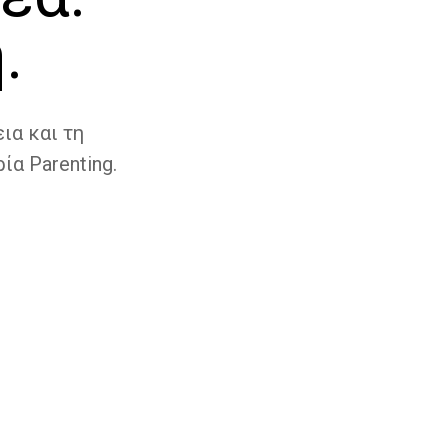
.
ια και τη
ία Parenting.