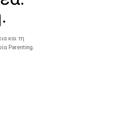
.
ια και τη
ία Parenting.