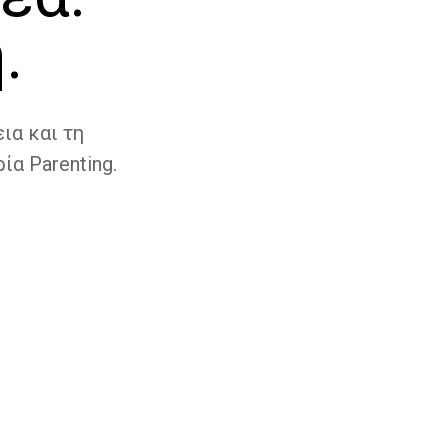
.
ια και τη
ία Parenting.