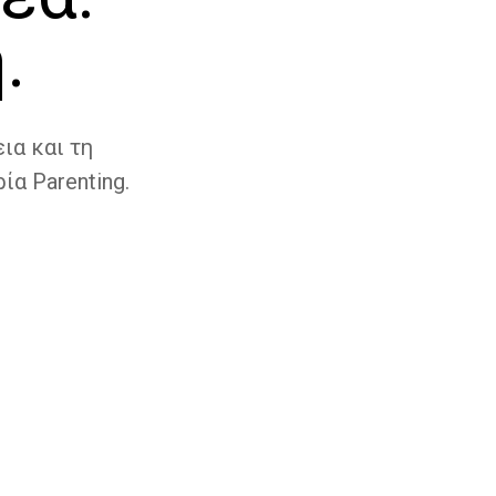
.
ια και τη
ία Parenting.