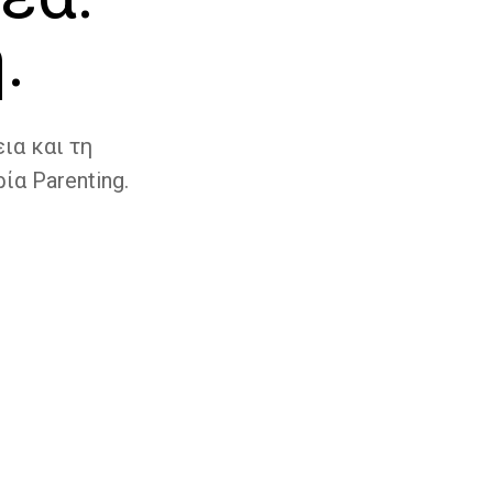
.
ια και τη
ία Parenting.