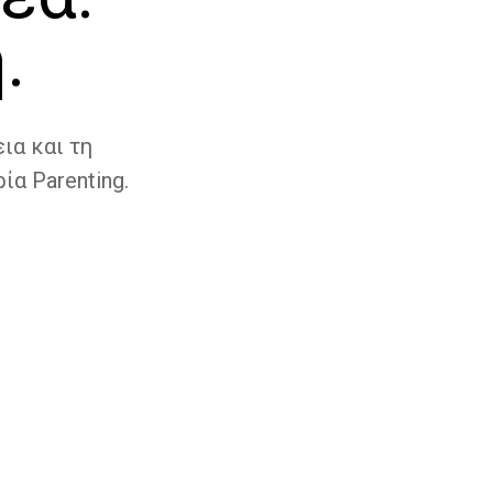
.
ια και τη
ία Parenting.