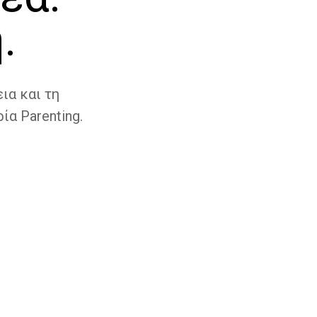
.
ια και τη
ία Parenting.