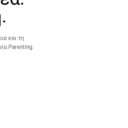
.
ια και τη
ία Parenting.