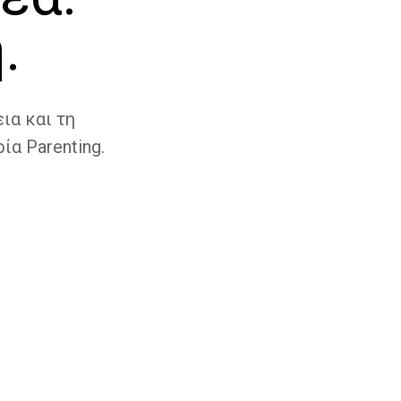
.
ια και τη
ία Parenting.