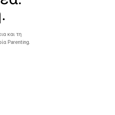
.
ια και τη
ία Parenting.