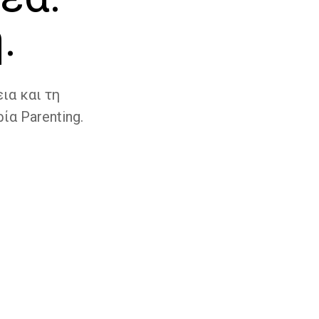
.
ια και τη
ία Parenting.