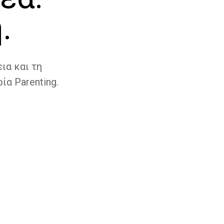
.
ια και τη
ία Parenting.