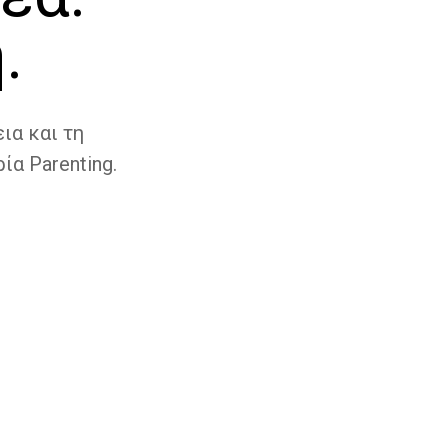
.
ια και τη
ία Parenting.