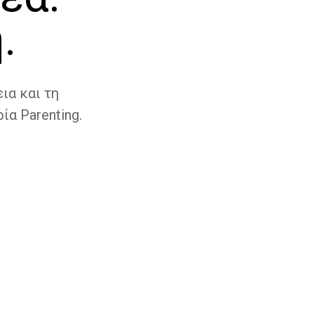
.
ια και τη
ία Parenting.