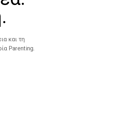
.
ια και τη
ία Parenting.