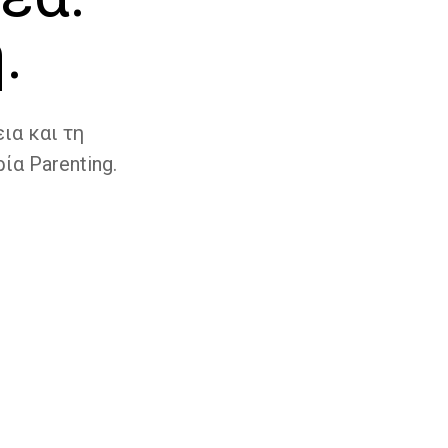
.
ια και τη
ία Parenting.