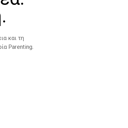
.
ια και τη
ία Parenting.