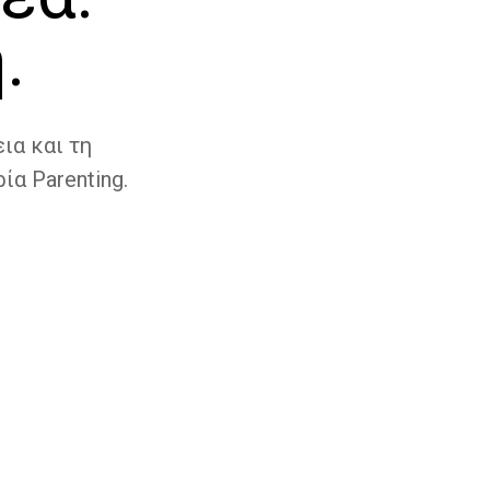
.
ια και τη
ία Parenting.