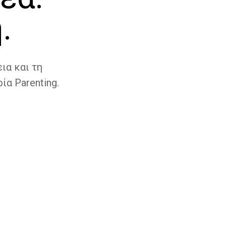
.
ια και τη
ία Parenting.