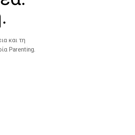
.
ια και τη
ία Parenting.