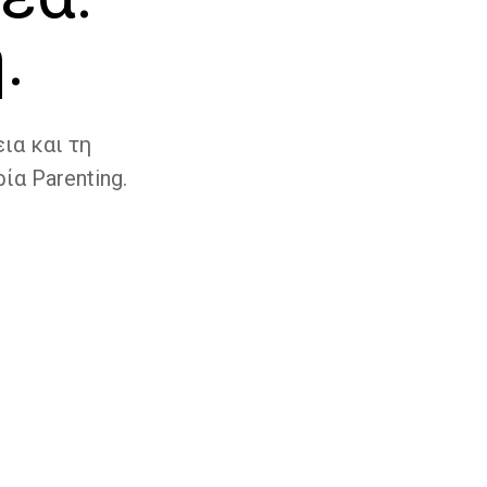
.
ια και τη
ία Parenting.