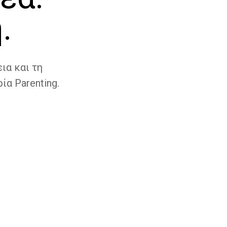
.
ια και τη
ία Parenting.