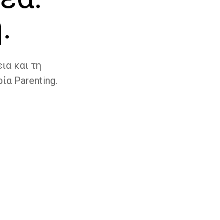
.
ια και τη
ία Parenting.