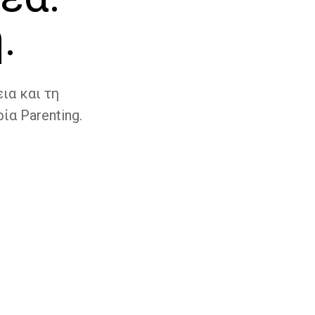
.
ια και τη
ία Parenting.