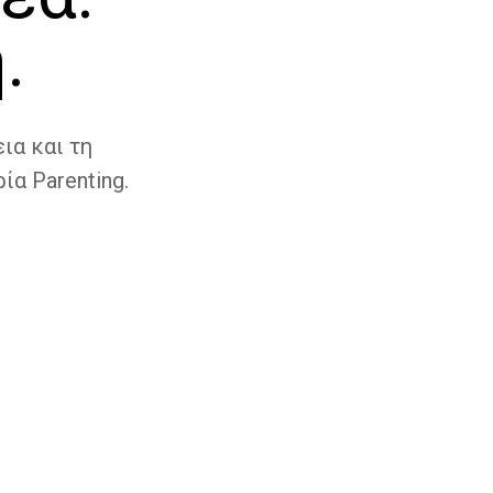
.
ια και τη
ία Parenting.