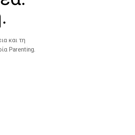
.
ια και τη
ία Parenting.