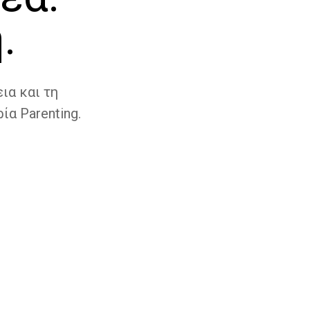
.
ια και τη
ία Parenting.