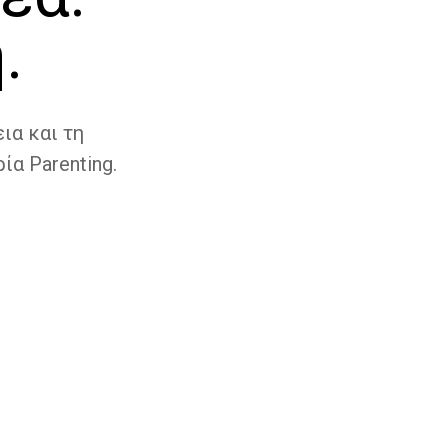
.
ια και τη
ία Parenting.