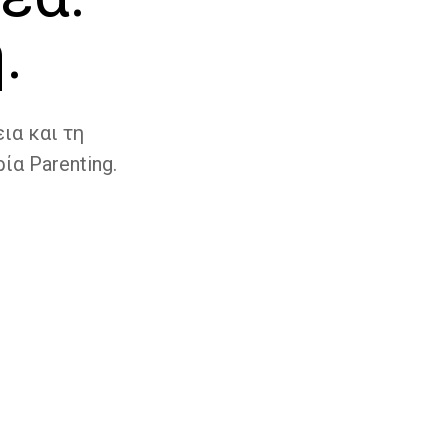
.
ια και τη
ία Parenting.