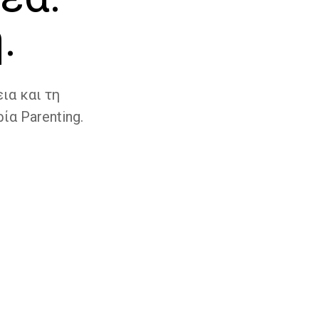
.
ια και τη
ία Parenting.