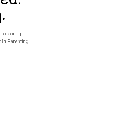
.
ια και τη
ία Parenting.