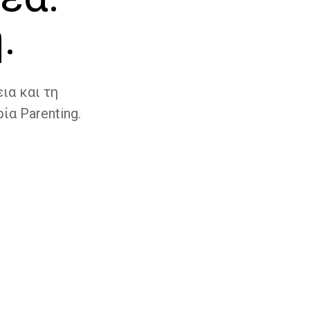
.
ια και τη
ία Parenting.