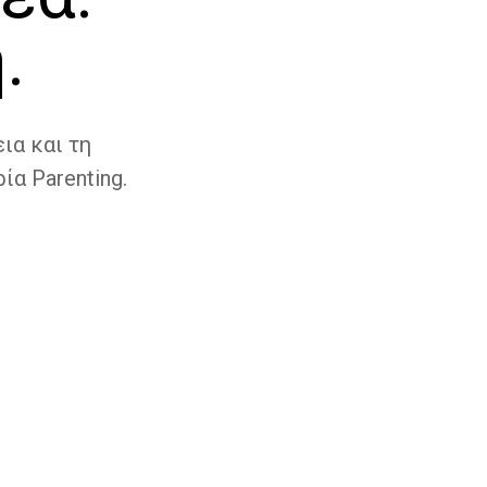
.
ια και τη
ία Parenting.