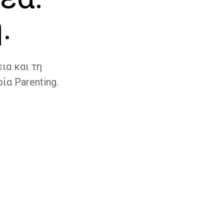
.
ια και τη
ία Parenting.