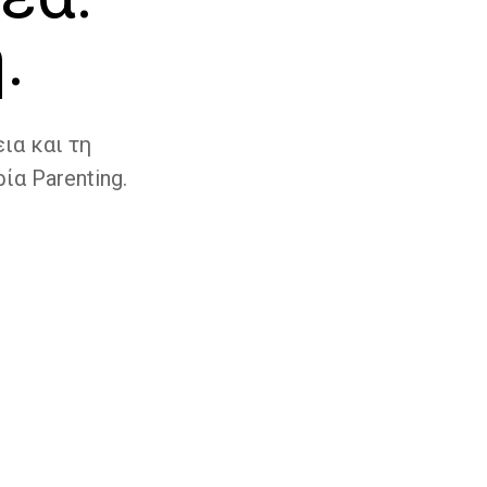
.
ια και τη
ία Parenting.