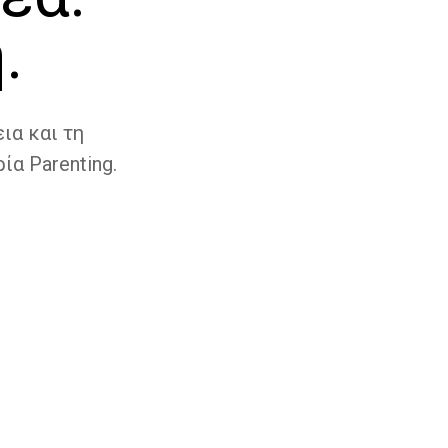
.
ια και τη
ία Parenting.