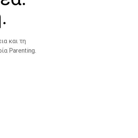
.
ια και τη
ία Parenting.