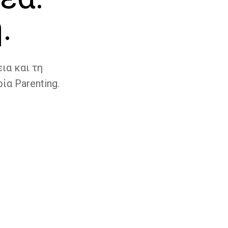
.
ια και τη
ία Parenting.