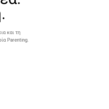
.
ια και τη
ία Parenting.