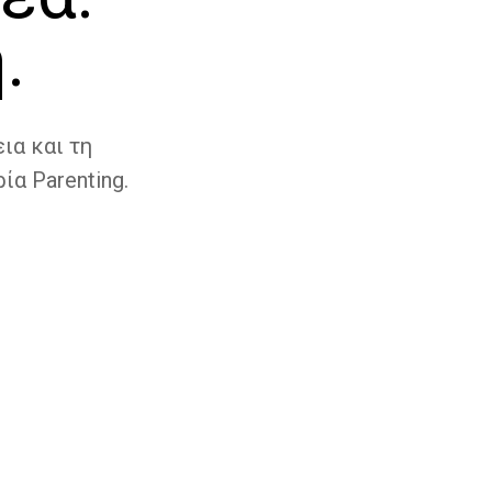
.
ια και τη
ία Parenting.