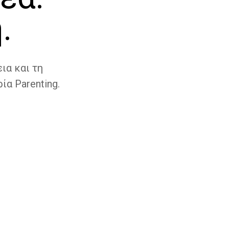
.
ια και τη
ία Parenting.