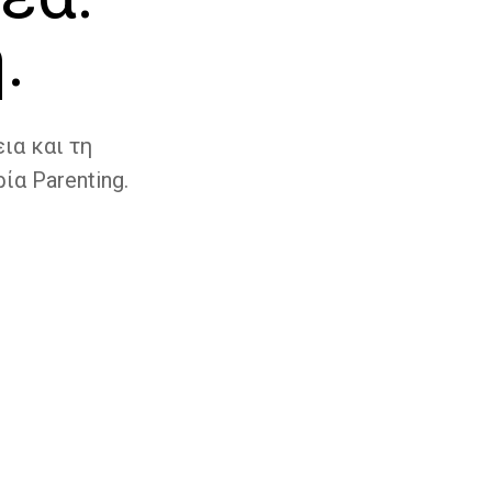
.
ια και τη
ία Parenting.