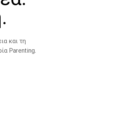
.
ια και τη
ία Parenting.