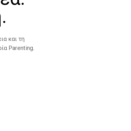
.
ια και τη
ία Parenting.