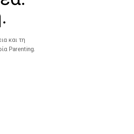
.
ια και τη
ία Parenting.