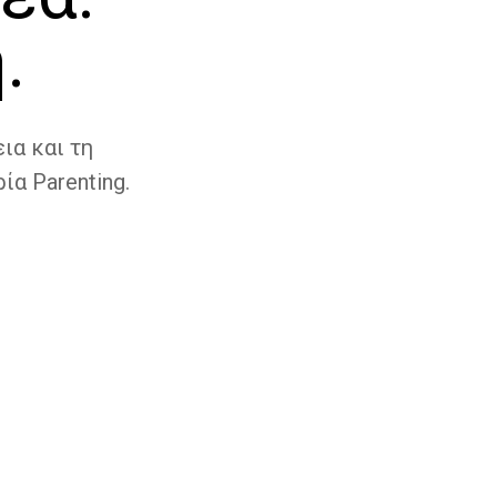
.
ια και τη
ία Parenting.